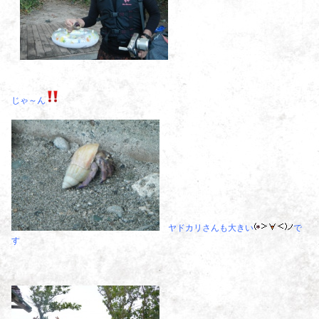
じゃ～ん
ヤドカリさんも大きい
で
す