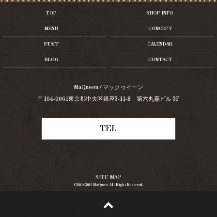
TOP
SHOP INFO
MENU
CONCEPT
STAFF
CALENDAR
BLOG
CONTACT
MaQueen / マックゥイーン
〒104-0061東京都中央区銀座3-11-8 第六丸嘉ビル 3F
TEL
SITE MAP
©2018-2026
MaQueen
All Right Reserved.