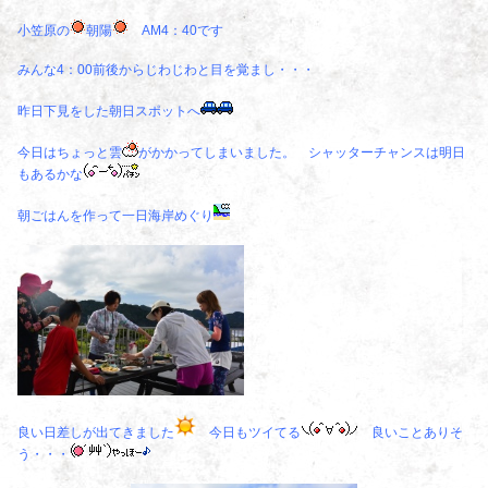
小笠原の
朝陽
AM4：40です
みんな4：00前後からじわじわと目を覚まし・・・
昨日下見をした朝日スポットへ
今日はちょっと雲
がかかってしまいました。 シャッターチャンスは明日
もあるかな
朝ごはんを作って一日海岸めぐり
良い日差しが出てきました
今日もツイてる
良いことありそ
う・・・