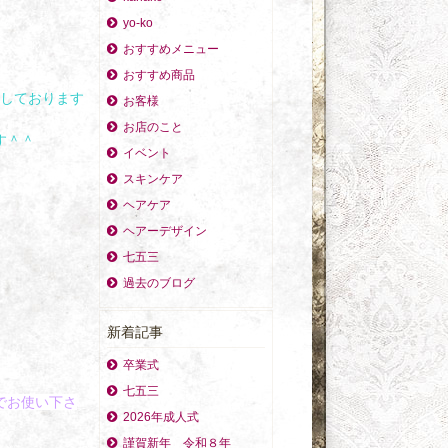
yo-ko
おすすめメニュー
おすすめ商品
ちしております
お客様
お店のこと
す＾＾
イベント
スキンケア
ヘアケア
ヘアーデザイン
七五三
過去のブログ
新着記事
卒業式
七五三
でお使い下さ
2026年成人式
謹賀新年 令和８年