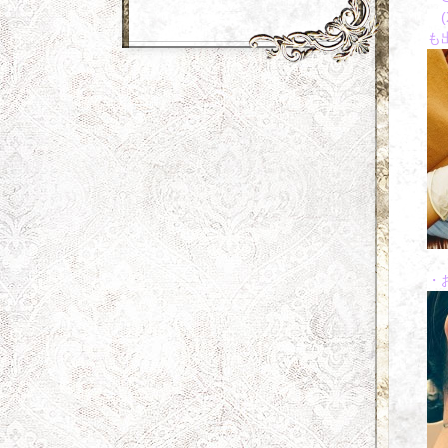
(
も
・