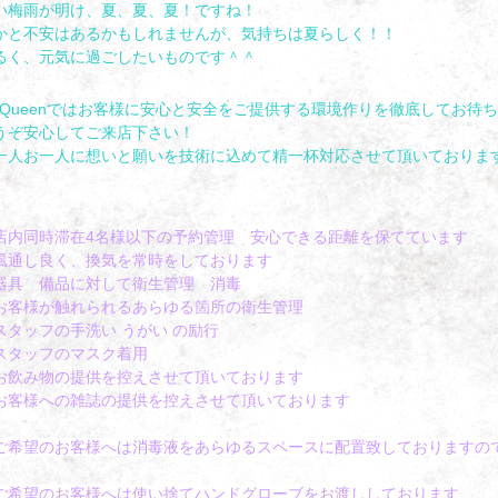
い梅雨が明け、夏、夏、夏！ですね！
かと不安はあるかもしれませんが、気持ちは夏らしく！！
るく、元気に過ごしたいものです＾＾
aQueenではお客様に安心と安全をご提供する環境作りを徹底してお待
うぞ安心してご来店下さい！
一人お一人に想いと願いを技術に込めて精一杯対応させて頂いておりま
店内同時滞在4名様以下の予約管理 安心できる距離を保てています
風通し良く、換気を常時をしております
器具 備品に対して衛生管理 消毒
お客様が触れられるあらゆる箇所の衛生管理
スタッフの手洗い うがい の励行
スタッフのマスク着用
お飲み物の提供を控えさせて頂いております
お客様への雑誌の提供を控えさせて頂いております
ご希望のお客様へは消毒液をあらゆるスペースに配置致しておりますの
ご希望のお客様へは使い捨てハンドグローブをお渡ししております