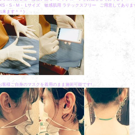
XS・S・M・ L
サイズ
敏感肌用 ラテックスフリー ご用意してありま
出来ます＾＾)
お客様ご自身のマスクを着用のまま施術可能です!