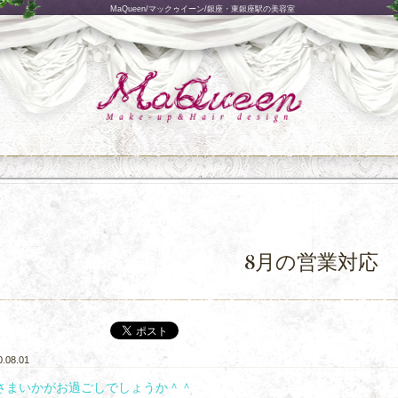
MaQueen/マックゥイーン/銀座・東銀座駅の美容室
8月の営業対応
0.08.01
さまいかがお過ごしでしょうか＾＾