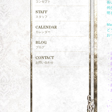
コンセプト
長
何
STAFF
明
スタッフ
M
CALENDAR
ど
カレンダー
お
BLOG
ブログ
・
CONTACT
・
お問い合わせ
・
・
・
・
・
・
・
い
・