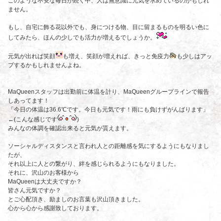
このような不安な毎日が続く中、人は無意識に元気を求めているのかもしれ
ません。
もし、自宅に飾る花以外でも、身につける物、目に留まるものを明るい色に
してみたら、ほんの少しでも活力が増えるでしょうか。
元気が出れば笑顔
も増え、笑顔が増えれば、きっと免疫力
も少しはアッ
プするかもしれませんよね。
MaQueenスタッフは出勤前に体温を計り、MaQueenグループラインで報告
しあってます！
「今日の体温は36.6℃です。今日も元気です！雨にも負けずがんばります」
←(こんな感じです
)
みんなの体調を確認出来ると元気が貰えます。
ソーシャルディスタンスと言われ人との距離感を気にするようにもなりまし
たが、
それ以上に人との繋がり、絆を感じられるようにもなりました。
それに、沢山のお客様から
MaQueenは大丈夫ですか？
皆さん元気ですか？
とご心配頂き、励ましのお言葉も沢山頂きました。
心から心から感謝致しております。