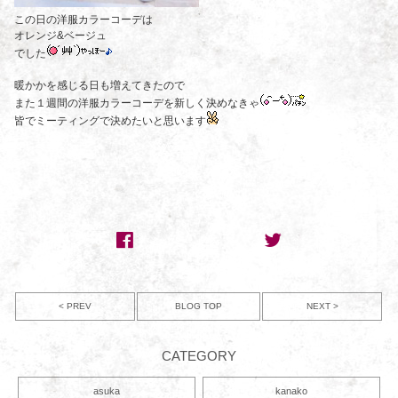
この日の洋服カラーコーデは
オレンジ&ベージュ
でした
暖かかを感じる日も増えてきたので
また１週間の洋服カラーコーデを新しく決めなきゃ
皆でミーティングで決めたいと思います
< PREV
NEXT >
BLOG TOP
CATEGORY
asuka
kanako